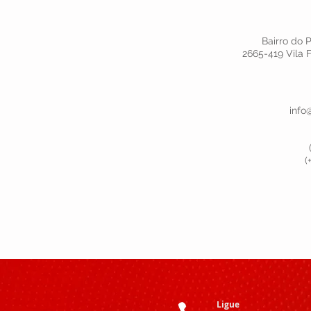
Bairro do 
2665-419 Vila 
info
(
Ligue