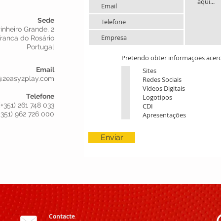
Sede
Pinheiro Grande, 2
Franca do Rosário
Portugal
Pretendo obter informações acer
Email
Sites
@2easy2play.com
Redes Sociais
Vídeos Digitais
Telefone
Logotipos
(+351) 261 748 033
CDI
+351) 962 726 000
Apresentações
Enviar
Contacte